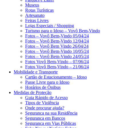
Museus
Rotas Turísticas
Artesanato
Feiras Livres
Lojas Especiais / Shopping
Turismo para o Idoso – Vovô Bem-Vindo
Fotos – Vovô Bem-Vindo 05/04/24
Fotos – Vovô Bem-Vindo 12/04/24
Fotos – Vovô Bem Vindo 26/04/24
Fotos – Vovô Bem-Vindo 10/05/24
Fotos – Vovô Bem-Vindo 24/05/24
Fotos Vovô Bem-Vindo – 07/06/24
Fotos Vovô Bem-Vindo – 21/06/24
Mobilidade e Transporte
Cartão de Estacionamento – Idoso
Passe Livre para o Idoso
Horários de Ônibus
Medidas de Proteção
Guia Rápido de Acesso
Tipos de Violência
Onde procurar ajuda?
Segurança na sua Residência
Segurança em Bancos
Segurança em Vias Públicas