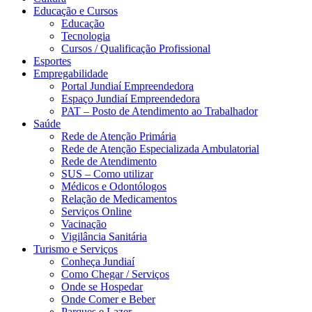
Educação e Cursos
Educação
Tecnologia
Cursos / Qualificação Profissional
Esportes
Empregabilidade
Portal Jundiaí Empreendedora
Espaço Jundiaí Empreendedora
PAT – Posto de Atendimento ao Trabalhador
Saúde
Rede de Atenção Primária
Rede de Atenção Especializada Ambulatorial
Rede de Atendimento
SUS – Como utilizar
Médicos e Odontólogos
Relação de Medicamentos
Serviços Online
Vacinação
Vigilância Sanitária
Turismo e Serviços
Conheça Jundiaí
Como Chegar / Serviços
Onde se Hospedar
Onde Comer e Beber
Parques e Lazer