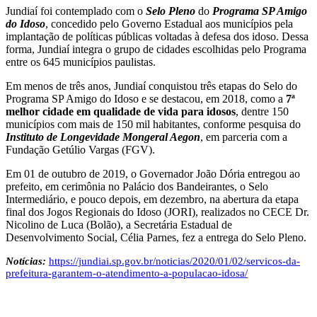
Jundiaí foi contemplado com o
Selo Pleno
do
Programa SP Amigo
do Idoso
, concedido pelo Governo Estadual aos municípios pela
implantação de políticas públicas voltadas à defesa dos idoso. Dessa
forma, Jundiaí integra o grupo de cidades escolhidas pelo Programa
entre os 645 municípios paulistas.
Em menos de três anos, Jundiaí conquistou três etapas do Selo do
Programa SP Amigo do Idoso e se destacou, em 2018, como a
7ª
melhor cidade em qualidade de vida para idosos
, dentre 150
municípios com mais de 150 mil habitantes, conforme pesquisa do
Instituto de Longevidade Mongeral Aegon
, em parceria com a
Fundação Getúlio Vargas (FGV).
Em 01 de outubro de 2019, o Governador João Dória entregou ao
prefeito, em cerimônia no Palácio dos Bandeirantes, o Selo
Intermediário, e pouco depois, em dezembro, na abertura da etapa
final dos Jogos Regionais do Idoso (JORI), realizados no CECE Dr.
Nicolino de Luca (Bolão), a Secretária Estadual de
Desenvolvimento Social, Célia Parnes, fez a entrega do Selo Pleno.
Notícias:
https://jundiai.sp.gov.br/noticias/2020/01/02/servicos-da-
prefeitura-garantem-o-atendimento-a-populacao-idosa/