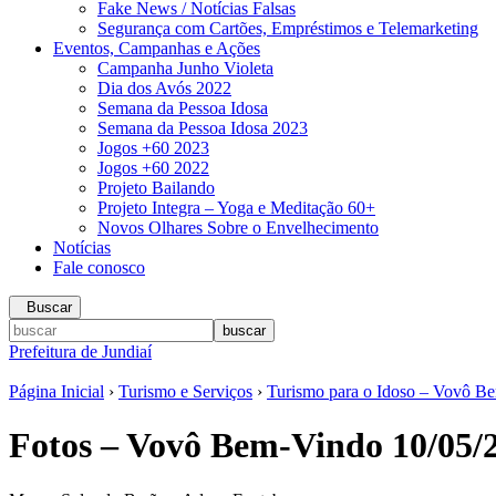
Fake News / Notícias Falsas
Segurança com Cartões, Empréstimos e Telemarketing
Eventos, Campanhas e Ações
Campanha Junho Violeta
Dia dos Avós 2022
Semana da Pessoa Idosa
Semana da Pessoa Idosa 2023
Jogos +60 2023
Jogos +60 2022
Projeto Bailando
Projeto Integra – Yoga e Meditação 60+
Novos Olhares Sobre o Envelhecimento
Notícias
Fale conosco
Buscar
Prefeitura de Jundiaí
Página Inicial
›
Turismo e Serviços
›
Turismo para o Idoso – Vovô B
Fotos – Vovô Bem-Vindo 10/05/