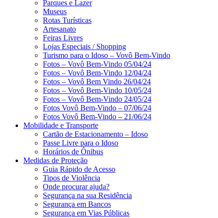
Parques e Lazer
Museus
Rotas Turísticas
Artesanato
Feiras Livres
Lojas Especiais / Shopping
Turismo para o Idoso – Vovô Bem-Vindo
Fotos – Vovô Bem-Vindo 05/04/24
Fotos – Vovô Bem-Vindo 12/04/24
Fotos – Vovô Bem Vindo 26/04/24
Fotos – Vovô Bem-Vindo 10/05/24
Fotos – Vovô Bem-Vindo 24/05/24
Fotos Vovô Bem-Vindo – 07/06/24
Fotos Vovô Bem-Vindo – 21/06/24
Mobilidade e Transporte
Cartão de Estacionamento – Idoso
Passe Livre para o Idoso
Horários de Ônibus
Medidas de Proteção
Guia Rápido de Acesso
Tipos de Violência
Onde procurar ajuda?
Segurança na sua Residência
Segurança em Bancos
Segurança em Vias Públicas