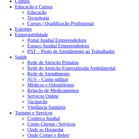
Cultura
Educação e Cursos
Educação
Tecnologia
Cursos / Qualificação Profissional
Esportes
Empregabilidade
Portal Jundiaí Empreendedora
Espaço Jundiaí Empreendedora
PAT – Posto de Atendimento ao Trabalhador
Saúde
Rede de Atenção Primária
Rede de Atenção Especializada Ambulatorial
Rede de Atendimento
SUS – Como utilizar
Médicos e Odontólogos
Relação de Medicamentos
Serviços Online
Vacinação
Vigilância Sanitária
Turismo e Serviços
Conheça Jundiaí
Como Chegar / Serviços
Onde se Hospedar
Onde Comer e Beber